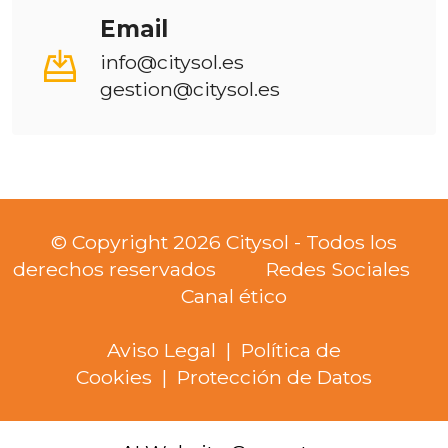
Email
info@citysol.es
gestion@citysol.es
© Copyright 2026 Citysol - Todos los
derechos reservados
Redes Sociales
Canal ético
Aviso Legal
|
Política de
Cookies
|
Protección de Datos